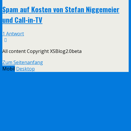
Spam auf Kosten von Stefan Niggemeier
und Call-in-TV
1 Antwort
All content Copyright XSBlog2.0beta
Zum Seitenanfang
Mobil
Desktop