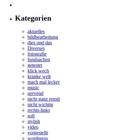
Kategorien
aktuelles
bildbearbeitung
dies und das
Diverses
fotografie
fundsachen
getestet
klick wech
kranke welt
mach mal lecker
music
nervend
nicht ganz ernstl
nicht wichtig
rechts-links
soft
stylish
video
vorgestellt
wordpress