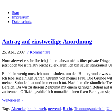
Start
Impressum
Datenschutz
Antrag auf einstweilige Anordnung
25. Apr., 2007
7 Kommentare
Normalerweise schreibe ich ja hier nahezu nichts über private Dinge,
jetzt doch tue ist relativ leicht zu erklären: Ich bin sauer, stinksauer
Ein klein wenig muss ich nun ausholen, um den Hintergrund etwas zu
Ich lebe seit einigen Jahren getrennt von meiner Frau. Die Gründe will
meinen Sohn leid tat und immer noch tut. Nachdem die räumliche Tren
Bereich. Da wir zu diesem Zeitpunkt mit einem geringen Betrag auf
zu trennen. Offiziell „zahlte“ ich monatlich einen fixen Betrag an sie,
Weiterlesen »
Tags:
Abzocke
,
kranke welt
,
nervend
,
Recht
,
Trennungsunterhalt
,
Unt