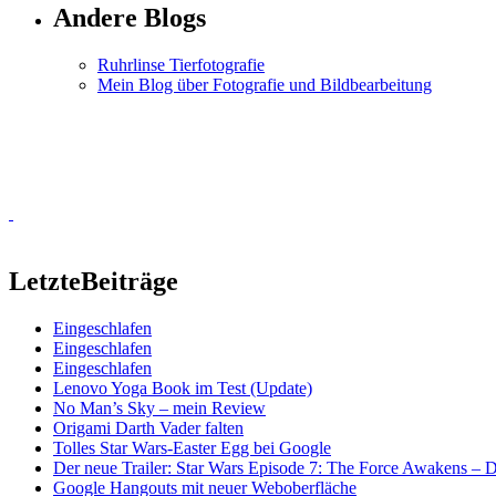
Andere Blogs
Ruhrlinse Tierfotografie
Mein Blog über Fotografie und Bildbearbeitung
Letzte
Beiträge
Eingeschlafen
Eingeschlafen
Eingeschlafen
Lenovo Yoga Book im Test (Update)
No Man’s Sky – mein Review
Origami Darth Vader falten
Tolles Star Wars-Easter Egg bei Google
Der neue Trailer: Star Wars Episode 7: The Force Awakens –
Google Hangouts mit neuer Weboberfläche