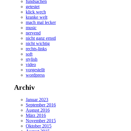
fundsachen
getestet
klick wech
kranke welt
mach mal lecker
music
nervend
nicht ganz ernstl
nicht wichtig
rechts-links
soft
stylish
video
vorgestellt
wordpress
Archiv
Januar 2023
September 2016
August 2016
März 2016
November 2015
Oktober 2015