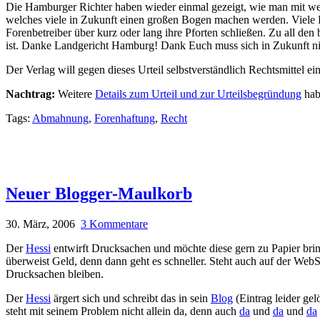
Die Hamburger Richter haben wieder einmal gezeigt, wie man mit wen
welches viele in Zukunft einen großen Bogen machen werden. Viele Fo
Forenbetreiber über kurz oder lang ihre Pforten schließen. Zu all den b
ist. Danke Landgericht Hamburg! Dank Euch muss sich in Zukunft nie
Der Verlag will gegen dieses Urteil selbstverständlich Rechtsmittel ei
Nachtrag:
Weitere
Details zum Urteil und zur Urteilsbegründung
hab
Tags:
Abmahnung
,
Forenhaftung
,
Recht
Neuer Blogger-Maulkorb
30. März, 2006
3 Kommentare
Der
Hessi
entwirft Drucksachen und möchte diese gern zu Papier bring
überweist Geld, denn dann geht es schneller. Steht auch auf der We
Drucksachen bleiben.
Der
Hessi
ärgert sich und schreibt das in sein
Blog
(Eintrag leider gel
steht mit seinem Problem nicht allein da, denn auch
da
und
da
und
da