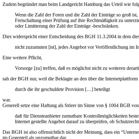
Zudem begründet man beim Landgericht Hamburg das Urteil wie folg
Wenn die Zahl der Foren und die Zahl der Einträge so groß ist,
Freischaltung einer Prüfung auf ihre Rechtmäßigkeit zu unterz
oder Limitierung der Zahl der Einträge -beschränken.
Dies widerspricht einer Entscheidung des BGH 11.3.2004 in dem diese
nicht zuzumuten [ist], jedes Angebot vor Veröffentlichung im I
Eine weitere Pflicht,
Vorsorge [zu] treffen, daß es möglichst nicht zu weiteren dera
sah der BGH nur, weil die Beklagte an den über die Internetplattform
durch die ihr geschuldete Provision […] beteiligt
war.
Generell setze eine Haftung als Störer im Sinne von § 1004 BGB vor
daß für Diensteanbieter zumutbare Kontrollmöglichkeiten besteh
Internet gestellte Angebot darauf zu überprüfen, ob Schutzrechte
Das BGH ist also offensichtlich nicht der Meinung, dass ein “Unterneh
im Gegenteil als unzumutbar dar.