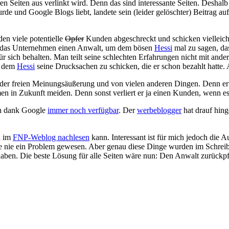
ren Seiten aus verlinkt wird. Denn das sind interessante Seiten. Desha
 wurde und Google Blogs liebt, landete sein (leider gelöschter) Beitra
en viele potentielle
Opfer
Kunden abgeschreckt und schicken vielleich
agt das Unternehmen einen Anwalt, um dem bösen
Hessi
mal zu sagen, das
ür sich behalten. Man teilt seine schlechten Erfahrungen nicht mit ander
, dem
Hessi
seine Drucksachen zu schicken, die er schon bezahlt hatte. A
ht der freien Meinungsäußerung und von vielen anderen Dingen. Denn e
 in Zukunft meiden. Denn sonst verliert er ja einen Kunden, wenn es
ch dank Google
immer noch verfügbar
. Der
werbeblogger
hat drauf hin
n im
FNP-Weblog nachlesen
kann. Interessant ist für mich jedoch die A
 nie ein Problem gewesen. Aber genau diese Dinge wurden im Schreib
aben. Die beste Lösung für alle Seiten wäre nun: Den Anwalt zurückp