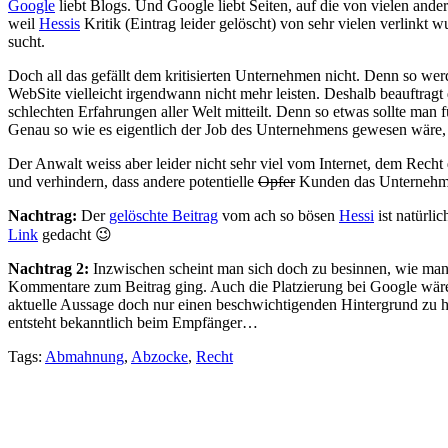
Google
liebt Blogs. Und Google liebt Seiten, auf die von vielen ande
weil
Hessis
Kritik (Eintrag leider gelöscht) von sehr vielen verlinkt
sucht.
Doch all das gefällt dem kritisierten Unternehmen nicht. Denn so werd
WebSite vielleicht irgendwann nicht mehr leisten. Deshalb beauftr
schlechten Erfahrungen aller Welt mitteilt. Denn so etwas sollte man f
Genau so wie es eigentlich der Job des Unternehmens gewesen wäre
Der Anwalt weiss aber leider nicht sehr viel vom Internet, dem Rec
und verhindern, dass andere potentielle
Opfer
Kunden das Unternehmen
Nachtrag:
Der
gelöschte Beitrag
vom ach so bösen
Hessi
ist natürli
Link
gedacht 😉
Nachtrag 2:
Inzwischen scheint man sich doch zu besinnen, wie ma
Kommentare zum Beitrag ging. Auch die Platzierung bei Google wäre
aktuelle Aussage doch nur einen beschwichtigenden Hintergrund zu h
entsteht bekanntlich beim Empfänger…
Tags:
Abmahnung
,
Abzocke
,
Recht