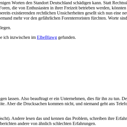
igen Worten den Standort Deutschland schädigen kann. Statt Rechtssic
ren, die von Enthusiasten in ihrer Freizeit betrieben werden, könnten
ereits existierenden rechtlichen Unsicherheiten gesellt sich nun eine ne
mand mehr vor den gefährlichen Forenterroristen fürchten. Worte sind
nlegen.
e ich inzwischen im
ElbeBlawg
gefunden.
en lassen. Also beauftragt er ein Unternehmen, dies für ihn zu tun. De
bSite. Aber die Drucksachen kommen nicht, und niemand geht ans Tele
öscht). Andere lesen das und kennen das Problem, schreiben ihre Erfah
berichten andere von ähnlich schlechten Erfahrungen.