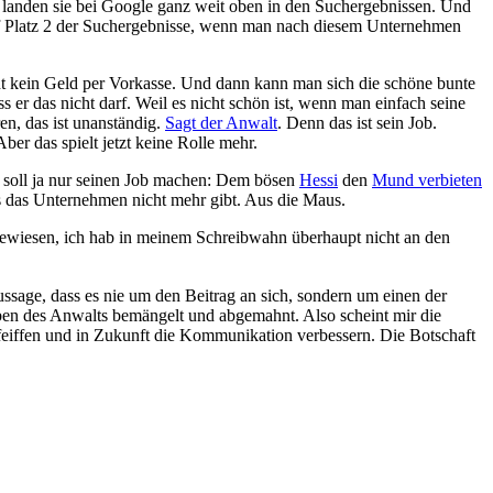
lb landen sie bei Google ganz weit oben in den Suchergebnissen. Und
g auf Platz 2 der Suchergebnisse, wenn man nach diesem Unternehmen
t kein Geld per Vorkasse. Und dann kann man sich die schöne bunte
s er das nicht darf. Weil es nicht schön ist, wenn man einfach seine
en, das ist unanständig.
Sagt der Anwalt
. Denn das ist sein Job.
ber das spielt jetzt keine Rolle mehr.
r soll ja nur seinen Job machen: Dem bösen
Hessi
den
Mund verbieten
 das Unternehmen nicht mehr gibt. Aus die Maus.
gewiesen, ich hab in meinem Schreibwahn überhaupt nicht an den
ussage, dass es nie um den Beitrag an sich, sondern um einen der
en des Anwalts bemängelt und abgemahnt. Also scheint mir die
feiffen und in Zukunft die Kommunikation verbessern. Die Botschaft