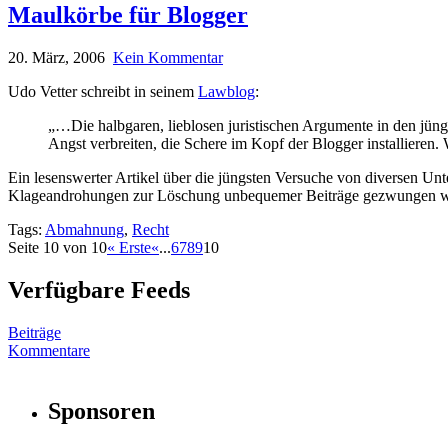
Maulkörbe für Blogger
20. März, 2006
Kein Kommentar
Udo Vetter schreibt in seinem
Lawblog
:
„…Die halbgaren, lieblosen juristischen Argumente in den jüngs
Angst verbreiten, die Schere im Kopf der Blogger installieren.
Ein lesenswerter Artikel über die jüngsten Versuche von diversen Un
Klageandrohungen zur Löschung unbequemer Beiträge gezwungen wer
Tags:
Abmahnung
,
Recht
Seite 10 von 10
« Erste
«
...
6
7
8
9
10
Verfügbare Feeds
Beiträge
Kommentare
Sponsoren