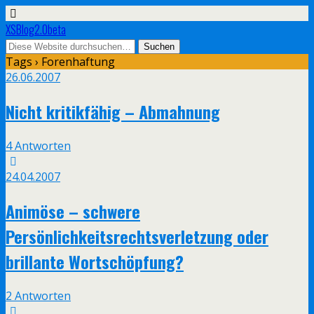
XSBlog2.0beta
Tags › Forenhaftung
26.06.2007
Nicht kritikfähig – Abmahnung
4 Antworten
24.04.2007
Animöse – schwere
Persönlichkeitsrechtsverletzung oder
brillante Wortschöpfung?
2 Antworten