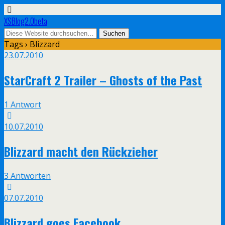
XSBlog2.0beta
Tags › Blizzard
23.07.2010
StarCraft 2 Trailer – Ghosts of the Past
1 Antwort
10.07.2010
Blizzard macht den Rückzieher
3 Antworten
07.07.2010
Blizzard goes Facebook