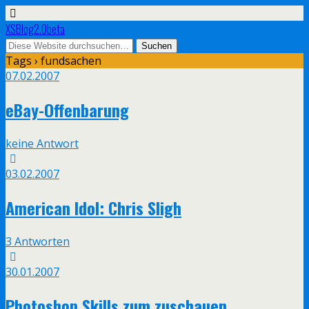
XSBlog2.0beta
Tags › fundsachen
07.02.2007
eBay-Offenbarung
keine Antwort
03.02.2007
American Idol: Chris Sligh
3 Antworten
30.01.2007
Photoshop Skills zum zuschauen