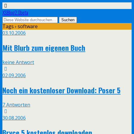
XSBlog2.0beta
Tags › software
03.10.2006
Mit Blurb zum eigenen Buch
keine Antwort
02.09.2006
Noch ein kostenloser Download: Poser 5
7 Antworten
30.08.2006
Bryce 5 kostenlos downloaden