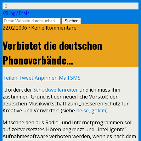
XSBlog2.0beta
22.02.2006 •
Keine Kommentare
Verbietet die deutschen
Phonoverbände…
Teilen
Tweet
Anpinnen
Mail
SMS
…fordert der
Schockwellenreiter
und ich muss ihm
zustimmen. Grund ist der neuerliche Vorstoß der
deutschen Musikwirtschaft zum „besseren Schutz für
Kreative und Verwerter“ (siehe
heise
,
golem
).
Mitschneiden aus Radio- und Internetprogrammen soll
auf zeitversetztes Hören begrenzt und „intelligente“
Aufnahmesoftware verboten werden, wenn es nach dem