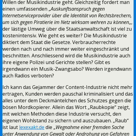
Willen der Musikindustrie geht. Gleichzeitig fordert man
einen umfassenden „
Auskunftsanspruch gegen
Internetserviceprovider über die Identität von Rechtsbrechern,
um sich gegen Piratierie im Netz wirksam wehren zu können
„,
der lästige Umweg über die Staatsanwaltschaft ist viel zu
kostenintensiv. Wie geht es weiter? Die Musikindustrie
diktiert dem Staat die Gesetze. Verbraucherrechte
werden nach und nach immer weiter eingeschränkt und
beschnitten. Anschliessend wird die Musikindustrie auch
ihre eigene Polizei und Gerichte stellen? Gibt es
irgendwann ein Musik-Zwangsabo? Werden irgendwann
auch Radios verboten?
Ich kann das Gejammer der Content-Industrie nicht mehr
ertragen, Kunden werden pauschal kriminalisiert und das
alles unter dem Deckmäntelchen des Schutzes gegen die
bösen Mordkopierer. Allein das Wort „Raubkopie“ zeigt,
mit welchen Methoden diese Industrie versucht, den
eigenen Wohlstand zu sichern und auszubauen. „Raub“
ist laut
lexexakt.de
die „
Wegnahme einer fremden Sache
unter Anwendung von Gewalt oder Androhung von Gefahren