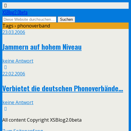
XSBlog2.0beta
Tags › phonoverband
23.03.2006
Jammern auf hohem Niveau
keine Antwort
22.02.2006
Verbietet die deutschen Phonoverbände…
keine Antwort
All content Copyright XSBlog2.0beta
Zum Seitenanfang