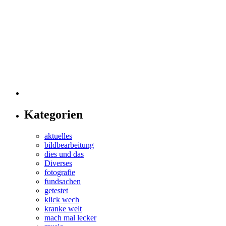
Kategorien
aktuelles
bildbearbeitung
dies und das
Diverses
fotografie
fundsachen
getestet
klick wech
kranke welt
mach mal lecker