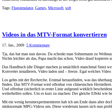
Tags:
Flugsimulator
,
Games
,
Microsoft
,
soft
Videos in das MTV-Format konvertieren
17. Jan., 2009
5 Kommentare
Tja, das hat man nun davon. Da schenkt man Sohnemann zu Weihnacht
Nichts leichter als das, Papa macht das schon, Video drauf kopieren u
Das Handbuch (die Dinger machen ja tatsächlich manchmal Sinn) weiß 
Konverter installieren, Video laden und – freeze. Egal welches Video 
Los gehts mit der Recherche. Erstmal herausfinden, was das überhaup
finden. Das MTV-Format wird offenbar von chinesischen Herstellern 
Und offenbar (sicherlich in erster Linie aufgrund wirklich bescheiden
weiterhelfen sollen. Um es kurz zu machen: Der gleiche Effekt wie b
Mit ein wenig herumexperimentieren hab ich am Ende dann aber doch 
stinknormale MPG-Videos um. Diese wiederum lassen sich nun proble