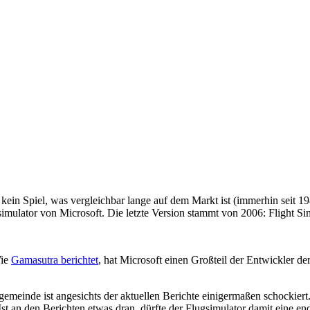
in Spiel, was vergleichbar lange auf dem Markt ist (immerhin seit 198
mulator von Microsoft. Die letzte Version stammt von 2006: Flight Si
Wie
Gamasutra berichtet
, hat Microsoft einen Großteil der Entwickler d
emeinde ist angesichts der aktuellen Berichte einigermaßen schockiert.
. Ist an den Berichten etwas dran, dürfte der Flugsimulator damit eine 