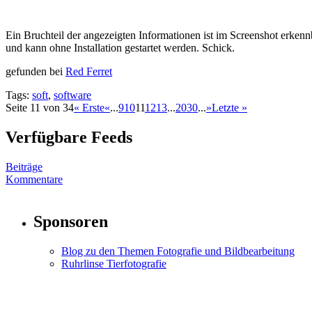
Ein Bruchteil der angezeigten Informationen ist im Screenshot erkenn
und kann ohne Installation gestartet werden. Schick.
gefunden bei
Red Ferret
Tags:
soft
,
software
Seite 11 von 34
« Erste
«
...
9
10
11
12
13
...
20
30
...
»
Letzte »
Verfügbare Feeds
Beiträge
Kommentare
Sponsoren
Blog zu den Themen Fotografie und Bildbearbeitung
Ruhrlinse Tierfotografie