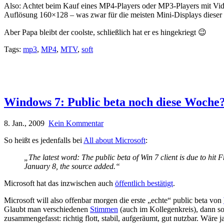
Also: Achtet beim Kauf eines MP4-Players oder MP3-Players mit Video
Auflösung 160×128 – was zwar für die meisten Mini-Displays dieser 
Aber Papa bleibt der coolste, schließlich hat er es hingekriegt 😉
Tags:
mp3
,
MP4
,
MTV
,
soft
Windows 7: Public beta noch diese Woche
8. Jan., 2009
Kein Kommentar
So heißt es jedenfalls bei
All about Microsoft
:
„The latest word: The public beta of Win 7 client is due to hit F
January 8, the source added.“
Microsoft hat das inzwischen auch
öffentlich bestätigt
.
Microsoft will also offenbar morgen die erste „echte“ public beta von
Glaubt man verschiedenen
Stimmen
(auch im Kollegenkreis), dann s
zusammengefasst: richtig flott, stabil, aufgeräumt, gut nutzbar. Wäre