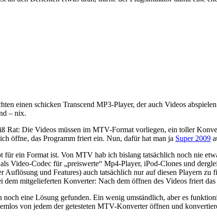
en einen schicken Transcend MP3-Player, der auch Videos abspielen 
nd – nix.
Rat: Die Videos müssen im MTV-Format vorliegen, ein toller Konverter 
ich öffne, das Programm friert ein. Nun, dafür hat man ja
Super 2009
a
t für ein Format ist. Von MTV hab ich bislang tatsächlich noch nie et
als Video-Codec für „preiswerte“ Mp4-Player, iPod-Clones und derglei
er Auflösung und Features) auch tatsächlich nur auf diesen Playern zu 
ei dem mitgelieferten Konverter: Nach dem öffnen des Videos friert das
noch eine Lösung gefunden. Ein wenig umständlich, aber es funktioni
mlos von jedem der getesteten MTV-Konverter öffnen und konvertieren.