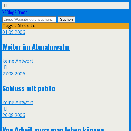
XSBlog2.0beta
Tags › Abzocke
01.09.2006
Weiter im Abmahnwahn
keine Antwort
27.08.2006
Schluss mit public
keine Antwort
26.08.2006
Von Arbeit muss man leben können