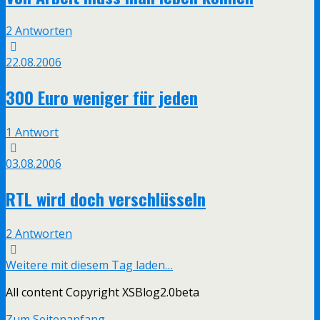
2 Antworten
22.08.2006
300 Euro weniger für jeden
1 Antwort
03.08.2006
RTL wird doch verschlüsseln
2 Antworten
Weitere mit diesem Tag laden…
All content Copyright XSBlog2.0beta
Zum Seitenanfang