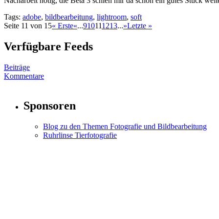
Nacharbeit nötig, die Beta 3 schien mir da schon ein gutes Stück weite
Tags:
adobe
,
bildbearbeitung
,
lightroom
,
soft
Seite 11 von 15
« Erste
«
...
9
10
11
12
13
...
»
Letzte »
Verfügbare Feeds
Beiträge
Kommentare
Sponsoren
Blog zu den Themen Fotografie und Bildbearbeitung
Ruhrlinse Tierfotografie