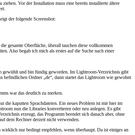
hen. Vor der Installation muss eine bereits installierte ältere
rt.
eigt der folgende Screenshot:
 die gesamte Oberfläche, überall tauchen diese vollkommen
iten. Also begab ich mich als erstes auf die Suche nach einer
om gewühlt und bin fündig geworden. Im Lightroom-Verzeichnis gibt
in befindlichen Ordner „de“, dann startet das Lightroom wie gewohnt
ramms war das deutlich zu merken.
r die kaputten Sprachdateien. Ein neues Problem ist mir hier im
Lightroom nun die Libraries konvertieren oder neu anlegen. Es gibt
 Verzeichnis erzeugt, das Programm beendet sich danach aber, ohne
 auf dem Rechner derzeit nicht verwenden.
on wirklich nur bedingt empfehlen, wenn überhaupt. Da ist einiges an