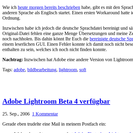
Wie ich
heute morgen bereits beschrieben
habe, gibt es mit den Sprac
anderen Sprache als Englisch startet. Einen ersten Workaround hatte i
Ordnung.
Inzwischen habe ich jedoch die deutsche Sprachdatei bereinigt und säm
Original-Datei fehlen eine ganze Menge Übersetzungen und meine Zeit 
noch nachholen. Bis dahin könnt Ihr Euch die
bereinigte deutsche S
einem leserlichen GUI. Einen Fehler konnte ich damit noch nicht bes
enthalten zu sein, welches ich noch nicht finden konnte.
Nachtrag:
Inzwischen hat Adobe eine andere Version von Lightroom B
Tags:
adobe
,
bildbearbeitung
,
lightroom
,
soft
Adobe Lightroom Beta 4 verfügbar
25. Sep., 2006
1 Kommentar
Gerade eben trudelte eine Mail in meinem Postfach ein: