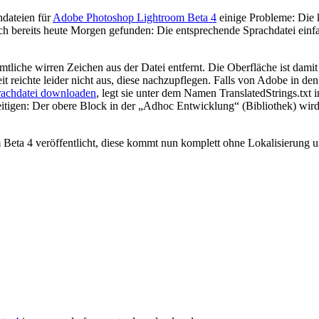
hdateien für
Adobe Photoshop Lightroom Beta 4
einige Probleme: Die k
ch bereits heute Morgen gefunden: Die entsprechende Sprachdatei einfach
tliche wirren Zeichen aus der Datei entfernt. Die Oberfläche ist damit
reichte leider nicht aus, diese nachzupflegen. Falls von Adobe in den
prachdatei downloaden
, legt sie unter dem Namen TranslatedStrings.txt
eitigen: Der obere Block in der „Adhoc Entwicklung“ (Bibliothek) wird
eta 4 veröffentlicht, diese kommt nun komplett ohne Lokalisierung un