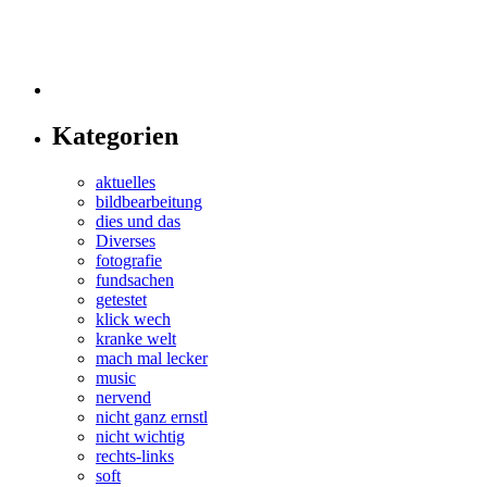
Kategorien
aktuelles
bildbearbeitung
dies und das
Diverses
fotografie
fundsachen
getestet
klick wech
kranke welt
mach mal lecker
music
nervend
nicht ganz ernstl
nicht wichtig
rechts-links
soft