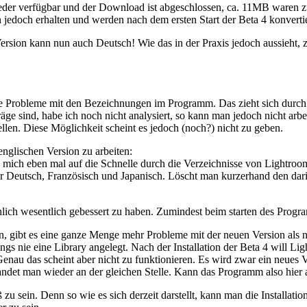
der verfügbar und der Download ist abgeschlossen, ca. 11MB waren zu zie
n jedoch erhalten und werden nach dem ersten Start der Beta 4 konvertie
ersion kann nun auch Deutsch! Wie das in der Praxis jedoch aussieht, z
de Probleme mit den Bezeichnungen im Programm. Das zieht sich durch
äge sind, habe ich noch nicht analysiert, so kann man jedoch nicht arbe
len. Diese Möglichkeit scheint es jedoch (noch?) nicht zu geben.
englischen Version zu arbeiten:
ch mich eben mal auf die Schnelle durch die Verzeichnisse von Lightro
ür Deutsch, Französisch und Japanisch. Löscht man kurzerhand den dar
ächlich wesentlich gebessert zu haben. Zumindest beim starten des Prog
, gibt es eine ganze Menge mehr Probleme mit der neuen Version als nu
erdings nie eine Library angelegt. Nach der Installation der Beta 4 will 
. Genau das scheint aber nicht zu funktionieren. Es wird zwar ein neues
andet man wieder an der gleichen Stelle. Kann das Programm also hier
 zu sein. Denn so wie es sich derzeit darstellt, kann man die Installati