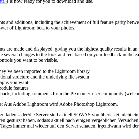
ta 4
is now ready for you to download and use.
ents and additions, including the achievement of full feature parity 
ower of Lightroom beta to your photos.
are made and displayed, giving you the highest quality results in an int
several changes to the look and feel based on your feedback in the earl
ntrols you want to be visible.
they’ve been imported to the Lightroom library
ional structure and the underlying file system
graphs you want
module features
back, including comments from the Pixmantec user community (welco
ame: Aus Adobe Lightroom wird Adobe Photoshop Lightroom.
r zu laden – der/die Server sind aktuell SOWAS von überlastet, nicht e
iten gestürzt haben, sodass aktuell nach einigen vergeblichen Versuche
 Tages immer mal wieder auf den Server schauen, irgendwann wird der