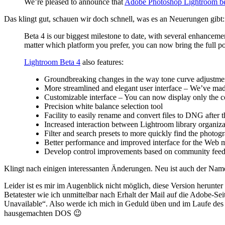
We’re pleased to announce that
Adobe Photoshop Lightroom be
Das klingt gut, schauen wir doch schnell, was es an Neuerungen gibt:
Beta 4 is our biggest milestone to date, with several enhancem
matter which platform you prefer, you can now bring the full p
Lightroom Beta 4
also features:
Groundbreaking changes in the way tone curve adjustments 
More streamlined and elegant user interface – We’ve made 
Customizable interface – You can now display only the co
Precision white balance selection tool
Facility to easily rename and convert files to DNG after 
Increased interaction between Lightroom library organizat
Filter and search presets to more quickly find the photo
Better performance and improved interface for the Web 
Develop control improvements based on community feed
Klingt nach einigen interessanten Änderungen. Neu ist auch der N
Leider ist es mir im Augenblick nicht möglich, diese Version herunte
Betatester wie ich unmittelbar nach Erhalt der Mail auf die Adobe-Se
Unavailable“. Also werde ich mich in Geduld üben und im Laufe des
hausgemachten DOS 😉