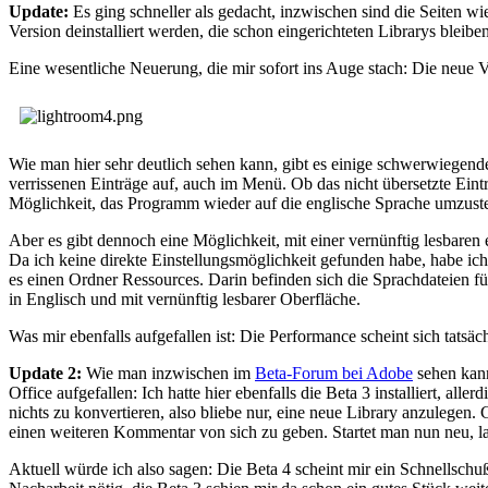
Update:
Es ging schneller als gedacht, inzwischen sind die Seiten wie
Version deinstalliert werden, die schon eingerichteten Librarys bleibe
Eine wesentliche Neuerung, die mir sofort ins Auge stach: Die neue V
Wie man hier sehr deutlich sehen kann, gibt es einige schwerwiegen
verrissenen Einträge auf, auch im Menü. Ob das nicht übersetzte Eintr
Möglichkeit, das Programm wieder auf die englische Sprache umzustel
Aber es gibt dennoch eine Möglichkeit, mit einer vernünftig lesbaren 
Da ich keine direkte Einstellungsmöglichkeit gefunden habe, habe i
es einen Ordner Ressources. Darin befinden sich die Sprachdateien f
in Englisch und mit vernünftig lesbarer Oberfläche.
Was mir ebenfalls aufgefallen ist: Die Performance scheint sich tats
Update 2:
Wie man inzwischen im
Beta-Forum bei Adobe
sehen kann
Office aufgefallen: Ich hatte hier ebenfalls die Beta 3 installiert, all
nichts zu konvertieren, also bliebe nur, eine neue Library anzulegen
einen weiteren Kommentar von sich zu geben. Startet man nun neu, l
Aktuell würde ich also sagen: Die Beta 4 scheint mir ein Schnellschuß