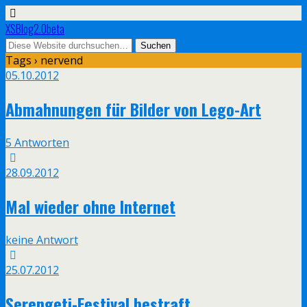
XSBlog2.0beta
Tags › nervend
05.10.2012
Abmahnungen für Bilder von Lego-Art
5 Antworten
28.09.2012
Mal wieder ohne Internet
keine Antwort
25.07.2012
Serengeti-Festival bestraft