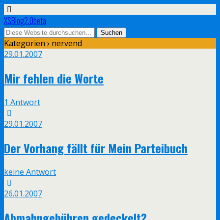
XSBlog2.0beta
Kategorien ›
nervend
29.01.2007
Mir fehlen die Worte
1 Antwort
29.01.2007
Der Vorhang fällt für Mein Parteibuch
keine Antwort
26.01.2007
Abmahngebühren gedeckelt?