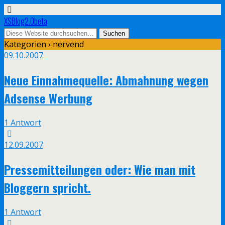
XSBlog2.0beta
Kategorien ›
nervend
09.10.2007
Neue Einnahmequelle: Abmahnung wegen
Adsense Werbung
1 Antwort
12.09.2007
Pressemitteilungen oder: Wie man mit
Bloggern spricht.
1 Antwort