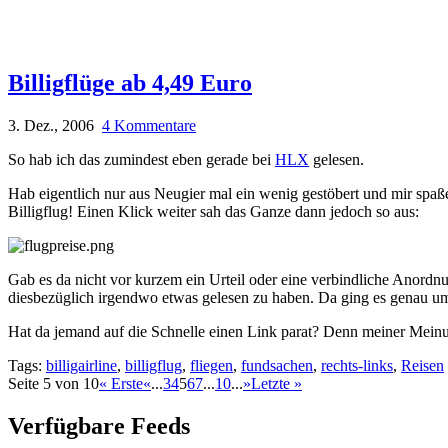
Billigflüge ab 4,49 Euro
3. Dez., 2006
4 Kommentare
So hab ich das zumindest eben gerade bei
HLX
gelesen.
Hab eigentlich nur aus Neugier mal ein wenig gestöbert und mir spaß
Billigflug! Einen Klick weiter sah das Ganze dann jedoch so aus:
Gab es da nicht vor kurzem ein Urteil oder eine verbindliche Anordnung
diesbezüglich irgendwo etwas gelesen zu haben. Da ging es genau u
Hat da jemand auf die Schnelle einen Link parat? Denn meiner Mei
Tags:
billigairline
,
billigflug
,
fliegen
,
fundsachen
,
rechts-links
,
Reisen
Seite 5 von 10
« Erste
«
...
3
4
5
6
7
...
10
...
»
Letzte »
Verfügbare Feeds