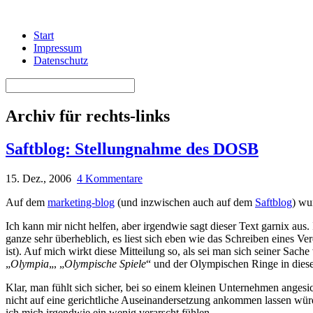
Start
Impressum
Datenschutz
Archiv für rechts-links
Saftblog: Stellungnahme des DOSB
15. Dez., 2006
4 Kommentare
Auf dem
marketing-blog
(und inzwischen auch auf dem
Saftblog
) wu
Ich kann mir nicht helfen, aber irgendwie sagt dieser Text garnix aus
ganze sehr überheblich, es liest sich eben wie das Schreiben eines Ve
ist). Auf mich wirkt diese Mitteilung so, als sei man sich seiner S
„
Olympia
„, „
Olympische Spiele
“ und der Olympischen Ringe in diese
Klar, man fühlt sich sicher, bei so einem kleinen Unternehmen angesi
nicht auf eine gerichtliche Auseinandersetzung ankommen lassen würde
ich mich irgendwie ein wenig verarscht fühlen.