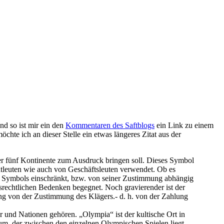
nd so ist mir ein den
Kommentaren des Saftblogs
ein Link zu einem
hte ich an dieser Stelle ein etwas längeres Zitat aus der
er fünf Kontinente zum Ausdruck bringen soll. Dieses Symbol
ivatleuten wie auch von Geschäftsleuten verwendet. Ob es
s Symbols einschränkt, bzw. von seiner Zustimmung abhängig
gsrechtlichen Bedenken begegnet. Noch gravierender ist der
ng von der Zustimmung des Klägers.- d. h. von der Zahlung
r und Nationen gehören. „Olympia“ ist der kultische Ort in
aum, der zwischen den einzelnen Olympischen Spielen liegt,