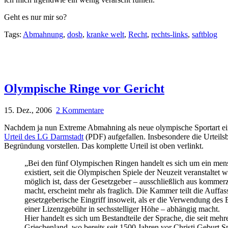
Geht es nur mir so?
Tags:
Abmahnung
,
dosb
,
kranke welt
,
Recht
,
rechts-links
,
saftblog
Olympische Ringe vor Gericht
15. Dez., 2006
2 Kommentare
Nachdem ja nun Extreme Abmahning als neue olympische Sportart einge
Urteil des LG Darmstadt
(PDF) aufgefallen. Insbesondere die Urteilsb
Begründung vorstellen. Das komplette Urteil ist oben verlinkt.
„Bei den fünf Olympischen Ringen handelt es sich um ein mens
existiert, seit die Olympischen Spiele der Neuzeit veranstalte
möglich ist, dass der Gesetzgeber – ausschließlich aus komm
macht, erscheint mehr als fraglich. Die Kammer teilt die Auff
gesetzgeberische Eingriff insoweit, als er die Verwendung de
einer Lizenzgebühr in sechsstelliger Höhe – abhängig macht.
Hier handelt es sich um Bestandteile der Sprache, die seit meh
Griechenland, wo bereits seit 1500 Jahren vor Christi Geburt 