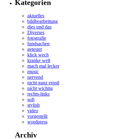
Kategorien
aktuelles
bildbearbeitung
dies und das
Diverses
fotografie
fundsachen
getestet
klick wech
kranke welt
mach mal lecker
music
nervend
nicht ganz ernstl
nicht wichtig
rechts-links
soft
stylish
video
vorgestellt
wordpress
Archiv