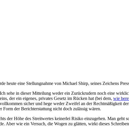
rde heute eine Stellungnahme von Michael Shirp, seines Zeichens Pre
. Ich sehe in dieser Mitteilung weder ein Zurückrudern noch eine wirkli
reins, der ein eigenes, privates Gesetz im Rücken hat (bei dem,
wie berei
ache vollkommen sicher und hege weder Zweifel an der Rechtmäßigkeit 
r Form der Berichterstattung nicht doch zulässig wären.
chts der Höhe des Streitwertes keinerlei Risiko einzugehen. Man geht s
. Aber wie ein Versuch, die Wogen zu glätten, wirkt dieses Schreiben 