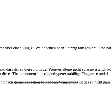
eshalber einen Flug zu Weihnachten nach Leipzig rausgesucht. Und hab 
, dass genau diese Form der Preisgestaltung nicht zulässig ist? Ich konn
m dieses Thema: extrem superduperhyperextrabillige Flugpreise und 
nung nach
grenzt das schon beinahe an Verarschung
ist das so nicht ganz