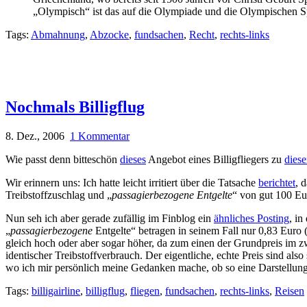
„Olympisch“ ist das auf die Olympiade und die Olympischen S
Tags:
Abmahnung
,
Abzocke
,
fundsachen
,
Recht
,
rechts-links
Nochmals Billigflug
8. Dez., 2006
1 Kommentar
Wie passt denn bitteschön
dieses
Angebot eines Billigfliegers zu
dies
Wir erinnern uns: Ich hatte leicht irritiert über die Tatsache
berichtet
, 
Treibstoffzuschlag und „
passagierbezogene Entgelte
“ von gut 100 Eu
Nun seh ich aber gerade zufällig im Finblog ein
ähnliches Posting
, in
„
passagierbezogene
Entgelte“ betragen in seinem Fall nur 0,83 Euro 
gleich hoch oder aber sogar höher, da zum einen der Grundpreis im zwe
identischer Treibstoffverbrauch. Der eigentliche, echte Preis sind also
wo ich mir persönlich meine Gedanken mache, ob so eine Darstellung 
Tags:
billigairline
,
billigflug
,
fliegen
,
fundsachen
,
rechts-links
,
Reisen