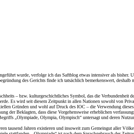
führt wurde, verfolge ich das Saftblog etwas intensiver als bisher. U
egründung des Gerichts finde ich tatsächlich bemerkenswert, deshalb möc
chheits – bzw. kulturgeschichtliches Symbol, das die Verbundenheit d
t werde. Es wird seit diesem Zeitpunkt in allen Nationen sowohl von Pr
erziellen Gründen und wohl auf Druck des IOC – die Verwendung diese
assung der Beklagten, dass diese Vorgehensweise erheblichen verfassun
s Begriffs „Olympiade, Olympia, Olympisch“ untersagt und deren Nutzu
reren tausend Jahren existieren und insoweit zum Gemeingut aller Völke
Spiele stattfanden. „Olympiade“ ist nach dem Sprachgebrauch der Zeitr