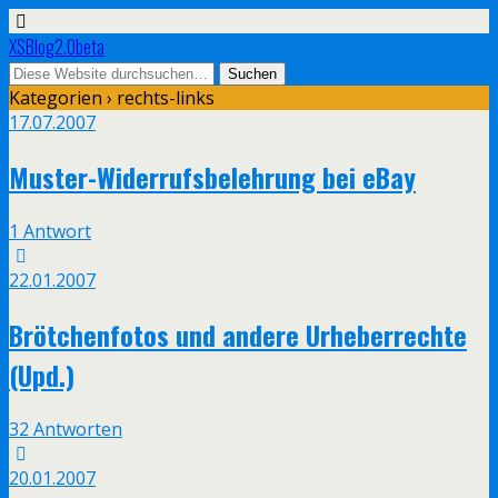
XSBlog2.0beta
Kategorien ›
rechts-links
17.07.2007
Muster-Widerrufsbelehrung bei eBay
1 Antwort
22.01.2007
Brötchenfotos und andere Urheberrechte
(Upd.)
32 Antworten
20.01.2007