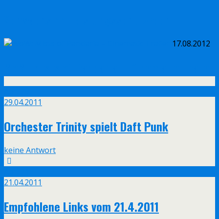
Schwachsinn Leistungsschutzrecht
17.08.2012
WoW: Mists of Pandaria – Cinematic Trailer
Apr.
29
29.04.2011
Orchester Trinity spielt Daft Punk
keine Antwort
Apr.
21
21.04.2011
Empfohlene Links vom 21.4.2011