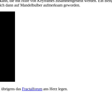
ann, die mit Hilfe von Keyframes zusammengestellt werden. Ein Beispi
n ich dann auf Mandelbulber aufmerksam geworden.
h übrigens das
Fractalforum
ans Herz legen.