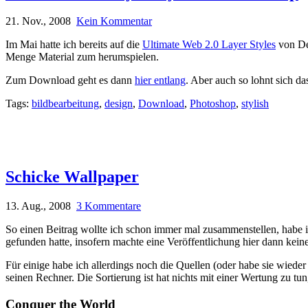
21. Nov., 2008
Kein Kommentar
Im Mai hatte ich bereits auf die
Ultimate Web 2.0 Layer Styles
von De
Menge Material zum herumspielen.
Zum Download geht es dann
hier entlang
. Aber auch so lohnt sich da
Tags:
bildbearbeitung
,
design
,
Download
,
Photoshop
,
stylish
Schicke Wallpaper
13. Aug., 2008
3 Kommentare
So einen Beitrag wollte ich schon immer mal zusammenstellen, habe 
gefunden hatte, insofern machte eine Veröffentlichung hier dann kein
Für einige habe ich allerdings noch die Quellen (oder habe sie wieder h
seinen Rechner. Die Sortierung ist hat nichts mit einer Wertung zu tun
Conquer the World