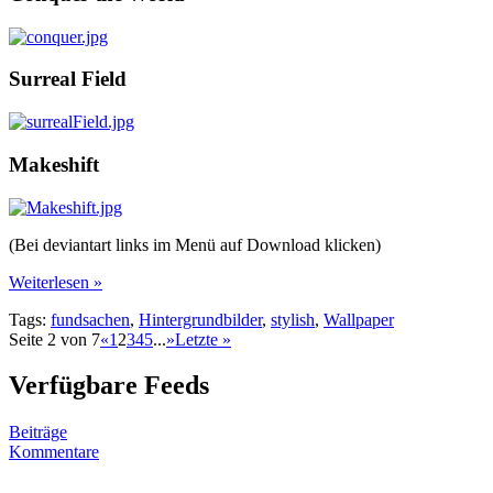
Surreal Field
Makeshift
(Bei deviantart links im Menü auf Download klicken)
Weiterlesen »
Tags:
fundsachen
,
Hintergrundbilder
,
stylish
,
Wallpaper
Seite 2 von 7
«
1
2
3
4
5
...
»
Letzte »
Verfügbare Feeds
Beiträge
Kommentare