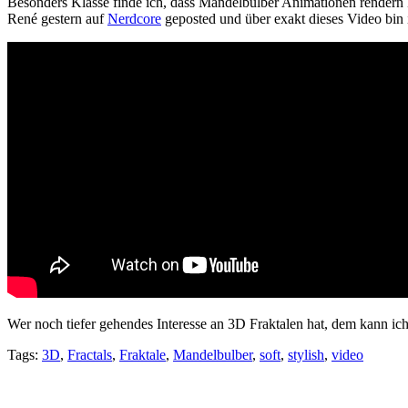
Besonders Klasse finde ich, dass Mandelbulber Animationen rendern k
René gestern auf
Nerdcore
geposted und über exakt dieses Video bi
Wer noch tiefer gehendes Interesse an 3D Fraktalen hat, dem kann ic
Tags:
3D
,
Fractals
,
Fraktale
,
Mandelbulber
,
soft
,
stylish
,
video