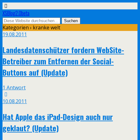
XSBlog2.0beta
Kategorien ›
kranke welt
19.08.2011
Landesdatenschützer fordern WebSite-
Betreiber zum Entfernen der Social-
Buttons auf (Update)
1 Antwort
10.08.2011
Hat Apple das iPad-Design auch nur
geklaut? (Update)