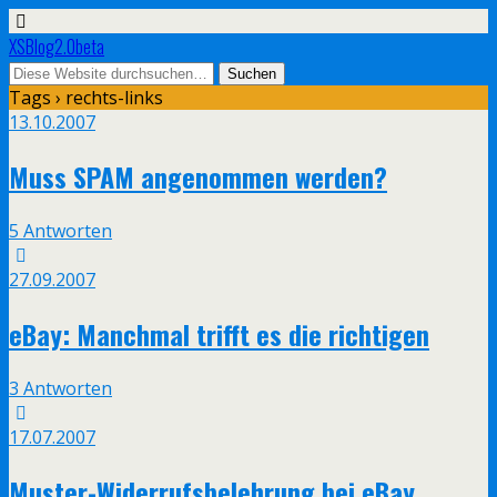
XSBlog2.0beta
Tags › rechts-links
13.10.2007
Muss SPAM angenommen werden?
5 Antworten
27.09.2007
eBay: Manchmal trifft es die richtigen
3 Antworten
17.07.2007
Muster-Widerrufsbelehrung bei eBay