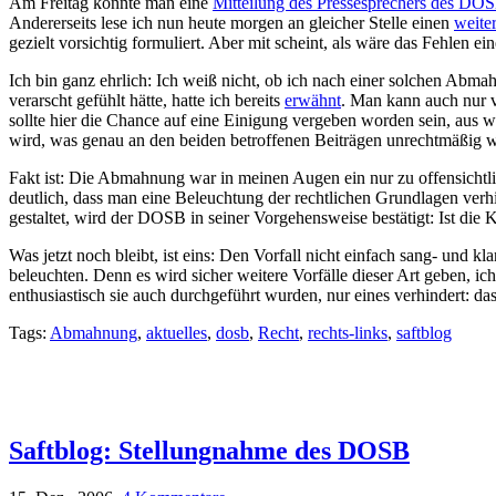
Am Freitag konnte man eine
Mitteilung des Pressesprechers des DO
Andererseits lese ich nun heute morgen an gleicher Stelle einen
weite
gezielt vorsichtig formuliert. Aber mit scheint, als wäre das Fehlen
Ich bin ganz ehrlich: Ich weiß nicht, ob ich nach einer solchen Abm
verarscht gefühlt hätte, hatte ich bereits
erwähnt
. Man kann auch nur v
sollte hier die Chance auf eine Einigung vergeben worden sein, aus w
wird, was genau an den beiden betroffenen Beiträgen unrechtmäßig 
Fakt ist: Die Abmahnung war in meinen Augen ein nur zu offensichtlic
deutlich, dass man eine Beleuchtung der rechtlichen Grundlagen verhin
gestaltet, wird der DOSB in seiner Vorgehensweise bestätigt: Ist die 
Was jetzt noch bleibt, ist eins: Den Vorfall nicht einfach sang- und k
beleuchten. Denn es wird sicher weitere Vorfälle dieser Art geben, i
enthusiastisch sie auch durchgeführt wurden, nur eines verhindert: d
Tags:
Abmahnung
,
aktuelles
,
dosb
,
Recht
,
rechts-links
,
saftblog
Saftblog: Stellungnahme des DOSB