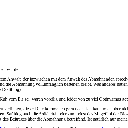
mmen würde:
erem Anwalt, der inzwischen mit dem Anwalt des Abmahnenden spreche
 die Abmahnung vollumfänglich bestehen bleibt. Was anderes hatten wir 
t Saftblog)
ie Kuh vom Eis sei, waren voreilig und leider von zu viel Optimismus 
r zu verlinken, dieser Bitte komme ich gern nach. Ich kann mich aber n
dem Saftblog auch die Solidarität oder zumindest das Mitgefühl der Bl
ung des Beitrages über die Abmahnung betreffend. Ist natürlich nur mei