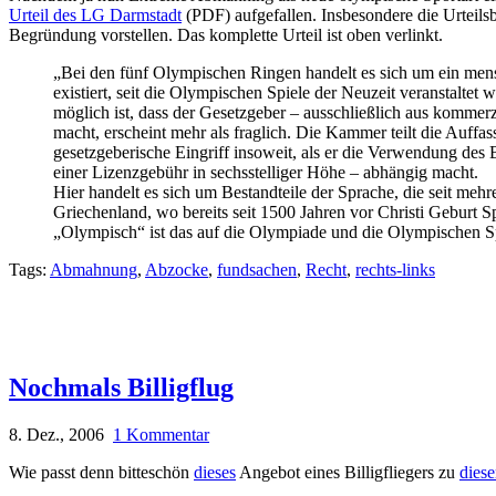
Urteil des LG Darmstadt
(PDF) aufgefallen. Insbesondere die Urteilsb
Begründung vorstellen. Das komplette Urteil ist oben verlinkt.
„Bei den fünf Olympischen Ringen handelt es sich um ein mens
existiert, seit die Olympischen Spiele der Neuzeit veranstalte
möglich ist, dass der Gesetzgeber – ausschließlich aus komm
macht, erscheint mehr als fraglich. Die Kammer teilt die Auff
gesetzgeberische Eingriff insoweit, als er die Verwendung de
einer Lizenzgebühr in sechsstelliger Höhe – abhängig macht.
Hier handelt es sich um Bestandteile der Sprache, die seit meh
Griechenland, wo bereits seit 1500 Jahren vor Christi Geburt 
„Olympisch“ ist das auf die Olympiade und die Olympischen S
Tags:
Abmahnung
,
Abzocke
,
fundsachen
,
Recht
,
rechts-links
Nochmals Billigflug
8. Dez., 2006
1 Kommentar
Wie passt denn bitteschön
dieses
Angebot eines Billigfliegers zu
dies