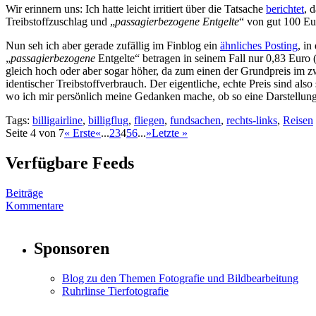
Wir erinnern uns: Ich hatte leicht irritiert über die Tatsache
berichtet
, 
Treibstoffzuschlag und „
passagierbezogene Entgelte
“ von gut 100 Eu
Nun seh ich aber gerade zufällig im Finblog ein
ähnliches Posting
, in
„
passagierbezogene
Entgelte“ betragen in seinem Fall nur 0,83 Euro 
gleich hoch oder aber sogar höher, da zum einen der Grundpreis im zwe
identischer Treibstoffverbrauch. Der eigentliche, echte Preis sind also
wo ich mir persönlich meine Gedanken mache, ob so eine Darstellung 
Tags:
billigairline
,
billigflug
,
fliegen
,
fundsachen
,
rechts-links
,
Reisen
Seite 4 von 7
« Erste
«
...
2
3
4
5
6
...
»
Letzte »
Verfügbare Feeds
Beiträge
Kommentare
Sponsoren
Blog zu den Themen Fotografie und Bildbearbeitung
Ruhrlinse Tierfotografie