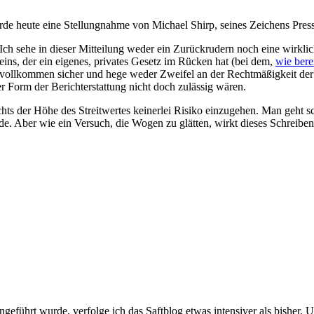
rde heute eine Stellungnahme von Michael Shirp, seines Zeichens Pre
. Ich sehe in dieser Mitteilung weder ein Zurückrudern noch eine wirkli
reins, der ein eigenes, privates Gesetz im Rücken hat (bei dem,
wie berei
ache vollkommen sicher und hege weder Zweifel an der Rechtmäßigkeit 
r Form der Berichterstattung nicht doch zulässig wären.
chts der Höhe des Streitwertes keinerlei Risiko einzugehen. Man geht s
. Aber wie ein Versuch, die Wogen zu glätten, wirkt dieses Schreiben 
führt wurde, verfolge ich das Saftblog etwas intensiver als bisher. U