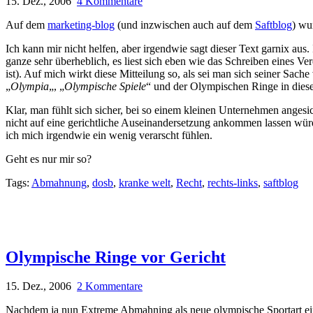
15. Dez., 2006
4 Kommentare
Auf dem
marketing-blog
(und inzwischen auch auf dem
Saftblog
) wu
Ich kann mir nicht helfen, aber irgendwie sagt dieser Text garnix aus
ganze sehr überheblich, es liest sich eben wie das Schreiben eines Ve
ist). Auf mich wirkt diese Mitteilung so, als sei man sich seiner S
„
Olympia
„, „
Olympische Spiele
“ und der Olympischen Ringe in diese
Klar, man fühlt sich sicher, bei so einem kleinen Unternehmen angesi
nicht auf eine gerichtliche Auseinandersetzung ankommen lassen würde
ich mich irgendwie ein wenig verarscht fühlen.
Geht es nur mir so?
Tags:
Abmahnung
,
dosb
,
kranke welt
,
Recht
,
rechts-links
,
saftblog
Olympische Ringe vor Gericht
15. Dez., 2006
2 Kommentare
Nachdem ja nun Extreme Abmahning als neue olympische Sportart einge