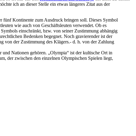
hte ich an dieser Stelle ein etwas längeres Zitat aus der
er fünf Kontinente zum Ausdruck bringen soll. Dieses Symbol
ivatleuten wie auch von Geschäftsleuten verwendet. Ob es
s Symbols einschränkt, bzw. von seiner Zustimmung abhängig
gsrechtlichen Bedenken begegnet. Noch gravierender ist der
ng von der Zustimmung des Klägers.- d. h. von der Zahlung
r und Nationen gehören. „Olympia“ ist der kultische Ort in
aum, der zwischen den einzelnen Olympischen Spielen liegt,