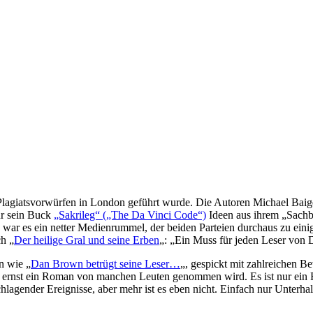
Plagiatsvorwürfen in London geführt wurde. Die Autoren Michael Bai
ür sein Buck
„Sakrileg“ („The Da Vinci Code“)
Ideen aus ihrem „Sachb
ch war es ein netter Medienrummel, der beiden Parteien durchaus zu ein
h „
Der heilige Gral und seine Erben
„: „Ein Muss für jeden Leser von
n wie „
Dan Brown betrügt seine Leser…
„, gespickt mit zahlreichen B
 ernst ein Roman von manchen Leuten genommen wird. Es ist nur ein R
agender Ereignisse, aber mehr ist es eben nicht. Einfach nur Unterhal