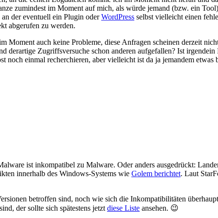
nze zumindest im Moment auf mich, als würde jemand (bzw. ein Tool)
 an der eventuell ein Plugin oder
WordPress
selbst vielleicht einen feh
ekt abgerufen zu werden.
im Moment auch keine Probleme, diese Anfragen scheinen derzeit nichts
nd derartige Zugriffsversuche schon anderen aufgefallen? Ist irgendein
st noch einmal recherchieren, aber vielleicht ist da ja jemandem etwa
n: Malware ist inkompatibel zu Malware. Oder anders ausgedrückt: Lan
ikten innerhalb des Windows-Systems wie
Golem berichtet
. Laut StarF
Versionen betroffen sind, noch wie sich die Inkompatibilitäten überhaup
nd, der sollte sich spätestens jetzt
diese Liste
ansehen. 😉