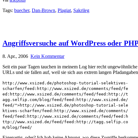
Tags:
buecher
,
Dan-Brown
,
Plagiat
,
Sakrileg
Angriffsversuche auf WordPress oder PH
8. Apr., 2006
Kein Kommentar
Seit ein paar Tagen tauchen in meinem Log hier recht ungewöhnliche 
URLs und sie fallen auf, weil sie sich aus extrem langen Pfadangabe
http://www.xsized.de/photoshop-tutorial-selektives-
scharfen/feed:http://www.xsized.de/comments/feed/fe
ed:http://www.xsized.de/comments/feed/feed:http://t
agg.selfip.com/blog/feed/feed:http://www.xsized.de/
feed/">http://www.xsized.de/photoshop-tutorial-sele
ktives-scharfen/feed:http://www.xsized.de/comments/
feed/feed:http://www.xsized.de/comments/feed/feed:h
ttp://www.xsized.de/feed/feed:http://tagg.selfip.co
m/blog/feed/
Eigenartig, oder? Ich hab keine Ahnung, wo diese Zugriffe herkomme