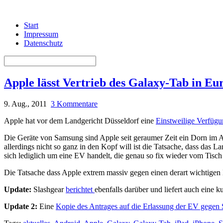
Start
Impressum
Datenschutz
Apple lässt Vertrieb des Galaxy-Tab in Eu
9. Aug., 2011
3 Kommentare
Apple hat vor dem Landgericht Düsseldorf eine
Einstweilige Verfüg
Die Geräte von Samsung sind Apple seit geraumer Zeit ein Dorn im A
allerdings nicht so ganz in den Kopf will ist die Tatsache, dass das L
sich lediglich um eine EV handelt, die genau so fix wieder vom Tisch
Die Tatsache dass Apple extrem massiv gegen einen derart wichtigen L
Update:
Slashgear
berichtet
ebenfalls darüber und liefert auch eine 
Update 2:
Eine
Kopie des Antrages auf die Erlassung der EV gege