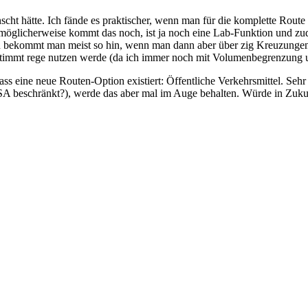
ünscht hätte. Ich fände es praktischer, wenn man für die komplette Rou
möglicherweise kommt das noch, ist ja noch eine Lab-Funktion und zude
hn bekommt man meist so hin, wenn man dann aber über zig Kreuzunge
bestimmt rege nutzen werde (da ich immer noch mit Volumenbegrenzung 
ss eine neue Routen-Option existiert: Öffentliche Verkehrsmittel. Sehr 
e USA beschränkt?), werde das aber mal im Auge behalten. Würde in Zu