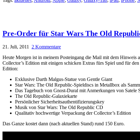
Tags:
aktuelles
,
Android
,
Apple
,
Galaxy
,
Galaxy-Tab
,
iPad
,
iPhone
,
S
Pre-Order für Star Wars The Old Republi
21. Juli, 2011
2 Kommentare
Heute Morgen ist in meinem Posteingang die Mail mit dem Hinweis a
Collector’s Edition mit einigen schicken Extras fürs Spiel und für de
Edition:
Exklusive Darth Malgus-Statue von Gentle Giant
Star Wars: The Old Republic-Spieldiscs in Metallbox als Samm
Das Tagebuch von Gnost-Dural mit Anmerkungen von Satele 
The Old Republic-Galaxiekarte
Persönlicher Sicherheitsauthentifizierungskey
Musik von Star Wars: The Old Republic CD
Qualitativ hochwertige Verpackung der Collector’s Edition
Das Ganze kostet dann (nach aktuellen Stand) rund 150 Euro.