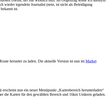
nlosen Dienst, der mir wirklich hilft. Im Gegenzug sende ich anonym
wieder irgendein Journalist (nein, ist nicht als Beleidigung
bekannt ist.
 Route herunter zu laden. Die aktuelle Version ist nun im
Market
enü erscheint nun ein neuer Menüpunkt „Kartenbereich herunterladen“
mmer die Karten für den gewählten Bereich und 16km Umkreis geladen.