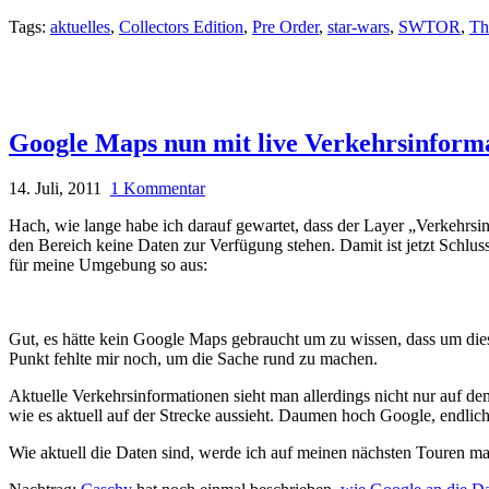
Tags:
aktuelles
,
Collectors Edition
,
Pre Order
,
star-wars
,
SWTOR
,
Th
Google Maps nun mit live Verkehrsinform
14. Juli, 2011
1 Kommentar
Hach, wie lange habe ich darauf gewartet, dass der Layer „Verkehrsin
den Bereich keine Daten zur Verfügung stehen. Damit ist jetzt Schlu
für meine Umgebung so aus:
Gut, es hätte kein Google Maps gebraucht um zu wissen, dass um dies
Punkt fehlte mir noch, um die Sache rund zu machen.
Aktuelle Verkehrsinformationen sieht man allerdings nicht nur auf d
wie es aktuell auf der Strecke aussieht. Daumen hoch Google, endlich
Wie aktuell die Daten sind, werde ich auf meinen nächsten Touren mal