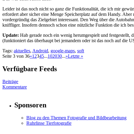
Leider ist das noch nicht so ganz die Funktionalität, die ich mir gew
erfordert aber sicher eine Menge Speicherplatz auf dem Handy. Aber 
vordergründig das Zielgebiet interessant. Den Weg über die Autoba
kniffliger. Insofern dennoch schon eine nützliche Funktion die ich 
Update:
Hab gerade noch ein wenig herumgespielt und festgestellt, da
(funktioniert das überhaupt bei jemandem oder ist das noch auf di
Tags:
aktuelles
,
Android
,
google-maps
,
soft
Seite 3 von 36
«
1
2
3
4
5
...
10
20
30
...
»
Letzte »
Verfügbare Feeds
Beiträge
Kommentare
Sponsoren
Blog zu den Themen Fotografie und Bildbearbeitung
Ruhrlinse Tierfotografie