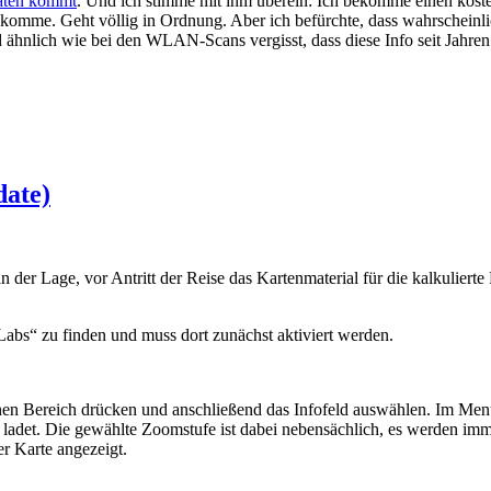
aten kommt
. Und ich stimme mit ihm überein: Ich bekomme einen koste
omme. Geht völlig in Ordnung. Aber ich befürchte, dass wahrscheinlich 
hnlich wie bei den WLAN-Scans vergisst, dass diese Info seit Jahren 
date)
 der Lage, vor Antritt der Reise das Kartenmaterial für die kalkulierte
Labs“ zu finden und muss dort zunächst aktiviert werden.
f einen Bereich drücken und anschließend das Infofeld auswählen. Im M
y ladet. Die gewählte Zoomstufe ist dabei nebensächlich, es werden i
r Karte angezeigt.