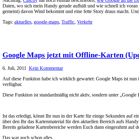
Nachtrag:
Caschy
hat noch einmal beschrieben,
wie Google an die D
Daten, wo sich mein Handy gerade aufhält und wie schnell ich voran k
gemeint) davon Wind bekommt und eine fette Story draus macht. Und ä
Tags:
aktuelles
,
google-maps
,
Traffic
,
Verkehr
Google Maps jetzt mit Offline-Karten (Up
6. Juli, 2011
Kein Kommentar
Auf diese Funktion habe ich wirklich gewartet: Google Maps ist nun in
verfügbar.
Diese Funktion ist standardmäßig nicht aktiv, sondern unter „Google 
Ist das erledigt, könnt Ihr nun in der Karte für einige Sekunden au
über den Ihr das Kartenmaterial für den aktuellen Bereich aufs Hand
Bereits geladene Kartenbereiche werden Euch dann eingerahmt auf de
Das war auch schon alles.